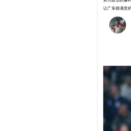
从付政浩的爆
让广东很满意的