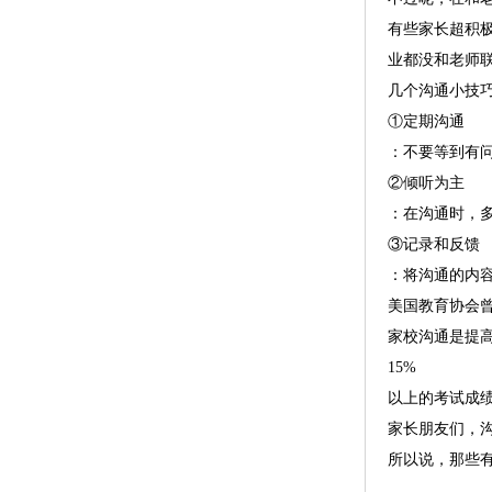
有些家长超积
业都没和老师
几个沟通小技
①定期沟通
：不要等到有
②倾听为主
：在沟通时，
③记录和反馈
：将沟通的内
美国教育协会
家校沟通是提
15%
以上的考试成
家长朋友们，
所以说，那些有