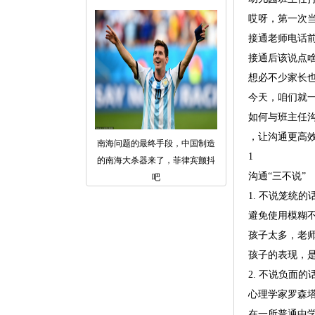
哎呀，第一次
接通老师电话
接通后该说点
想必不少家长
今天，咱们就
如何与班主任沟
，让沟通更高
南海问题的最终手段，中国制造
1
的南海大杀器来了，菲律宾颤抖
沟通“三不说”
吧
1. 不说笼统的
避免使用模糊
孩子太多，老
孩子的表现，
2. 不说负面的
心理学家罗森
在一所普通中