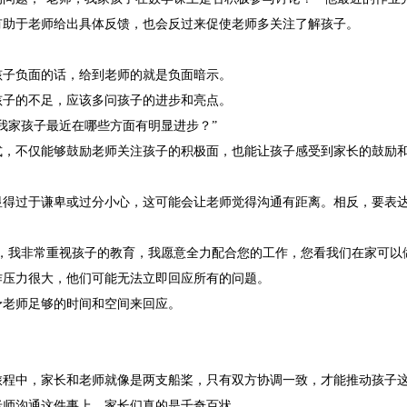
有助于老师给出具体反馈，也会反过来促使老师多关注了解孩子。
孩子负面的话，给到老师的就是负面暗示。
孩子的不足，应该多问孩子的进步和亮点。
我家孩子最近在哪些方面有明显进步？”
式，不仅能够鼓励老师关注孩子的积极面，也能让孩子感受到家长的鼓励
显得过于谦卑或过分小心，这可能会让老师觉得沟通有距离。相反，要表
师，我非常重视孩子的教育，我愿意全力配合您的工作，您看我们在家可以
作压力很大，他们可能无法立即回应所有的问题。
予老师足够的时间和空间来回应。
旅程中，家长和老师就像是两支船桨，只有双方协调一致，才能推动孩子
老师沟通这件事上，家长们真的是千奇百状。