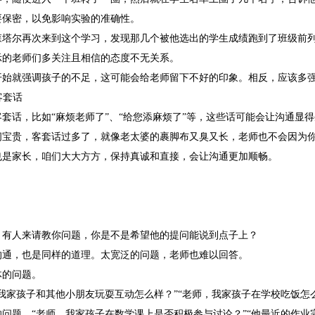
要保密，以免影响实验的准确性。
森塔尔再次来到这个学习，发现那几个被他选出的学生成绩跑到了班级前
示的老师们多关注且相信的态度不无关系。
开始就强调孩子的不足，这可能会给老师留下不好的印象。相反，应该多
客套话
套话，比如“麻烦老师了”、“给您添麻烦了”等，这些话可能会让沟通显
间宝贵，客套话过多了，就像老太婆的裹脚布又臭又长，老师也不会因为
也是家长，咱们大大方方，保持真诚和直接，会让沟通更加顺畅。
，有人来请教你问题，你是不是希望他的提问能说到点子上？
沟通，也是同样的道理。太宽泛的问题，老师也难以回答。
体的问题。
我家孩子和其他小朋友玩耍互动怎么样？”“老师，我家孩子在学校吃饭怎
问题，“老师，我家孩子在数学课上是否积极参与讨论？”“他最近的作业