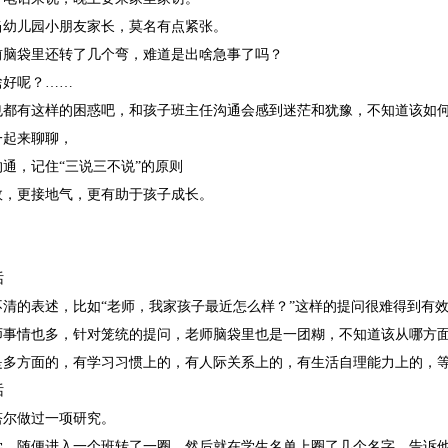
当幼儿园小朋友家长，莫名有点紧张。
前脑袋里还转了几个弯，难道是出啥急事了吗？
啥好呢？……
也都有这样的困惑吧，和孩子班主任沟通会感到迷茫和犹豫，不知道该如
一起来聊聊，
通，记住“三说三不说”的原则
效，更接地气，更有助于孩子成长。
话
不清的表述，比如“老师，我家孩子最近怎么样？”这样的提问很难得到有
师事情也多，针对笼统的提问，老师脑袋里也是一团糊，不知道该从哪方
是多方面的，有学习习惯上的，有人际关系上的，有生活自理能力上的，
话
塔尔做过一项研究。
学，随便进入一个班转了一圈，然后就在学生名单上圈了几个名字，告诉