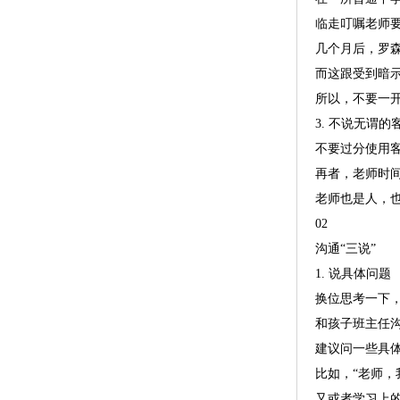
临走叮嘱老师
几个月后，罗
而这跟受到暗
所以，不要一
3. 不说无谓的
不要过分使用客
再者，老师时
老师也是人，
02
沟通“三说”
1. 说具体问题
换位思考一下
和孩子班主任
建议问一些具
比如，“老师，
又或者学习上的