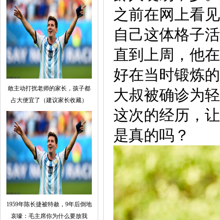
之前在网上看见
自己这体格子活
直到上周，他在
好在当时锻炼的
敢主动打扰老师的家长，孩子都
大叔被确诊为轻
占大便宜了（建议家长收藏）
这次的经历，让
是真的吗？
1959年陈长捷被特赦，9年后倒地
哀嚎：毛主席你为什么要放我