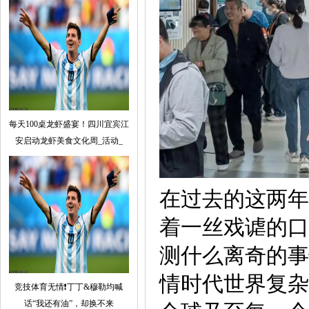
每天100桌龙虾盛宴！四川宜宾江
安启动龙虾美食文化周_活动_
在过去的这两年
着一丝戏谑的口
测什么离奇的事
情时代世界复杂
竞技体育无情❗丁丁&穆勒均喊
话“我还有油”，却换不来